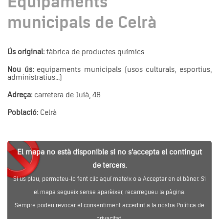
Equipaments
municipals de Celrà
Ús original:
fàbrica de productes químics
Nou ús:
equipaments municipals (usos culturals, esportius,
administratius...)
Adreça:
carretera de Juià, 48
Població:
Celrà
El mapa no està disponible si no s'accepta el contingut
de tercers.
Si us plau, permeteu-lo fent clic aquí mateix o a Acceptar en el bàner. Si
el mapa segueix sense aparèixer, recarregueu la pàgina.
Sempre podeu revocar el consentiment accedint a la nostra Política de
privacitat.