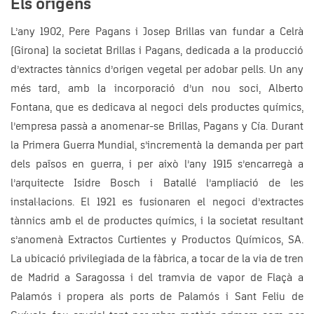
Els orígens
L’any 1902, Pere Pagans i Josep Brillas van fundar a Celrà
(Girona) la societat Brillas i Pagans, dedicada a la producció
d’extractes tànnics d’origen vegetal per adobar pells. Un any
més tard, amb la incorporació d’un nou soci, Alberto
Fontana, que es dedicava al negoci dels productes químics,
l’empresa passà a anomenar-se Brillas, Pagans y Cía. Durant
la Primera Guerra Mundial, s’incrementà la demanda per part
dels països en guerra, i per això l’any 1915 s’encarregà a
l’arquitecte Isidre Bosch i Batallé l’ampliació de les
instal·lacions. El 1921 es fusionaren el negoci d’extractes
tànnics amb el de productes químics, i la societat resultant
s’anomenà Extractos Curtientes y Productos Químicos, SA.
La ubicació privilegiada de la fàbrica, a tocar de la via de tren
de Madrid a Saragossa i del tramvia de vapor de Flaçà a
Palamós i propera als ports de Palamós i Sant Feliu de