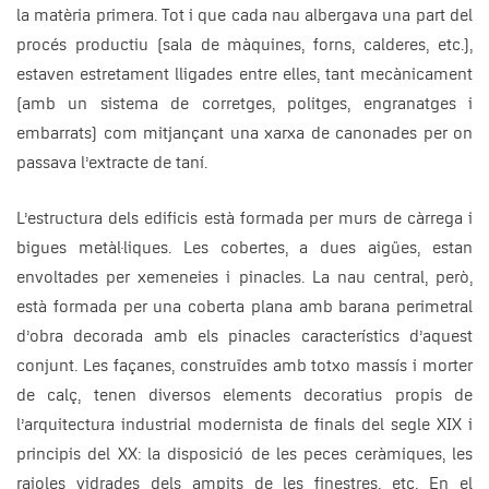
la matèria primera. Tot i que cada nau albergava una part del
procés productiu (sala de màquines, forns, calderes, etc.),
estaven estretament lligades entre elles, tant mecànicament
(amb un sistema de corretges, politges, engranatges i
embarrats) com mitjançant una xarxa de canonades per on
passava l’extracte de taní.
L’estructura dels edificis està formada per murs de càrrega i
bigues metàl·liques. Les cobertes, a dues aigües, estan
envoltades per xemeneies i pinacles. La nau central, però,
està formada per una coberta plana amb barana perimetral
d’obra decorada amb els pinacles característics d’aquest
conjunt. Les façanes, construïdes amb totxo massís i morter
de calç, tenen diversos elements decoratius propis de
l’arquitectura industrial modernista de finals del segle XIX i
principis del XX: la disposició de les peces ceràmiques, les
rajoles vidrades dels ampits de les finestres, etc. En el