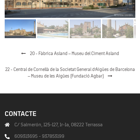
20 - Fàbrica Asland – Museu del Ciment Asland
22 - Central de Cornellà de la Societat General d’Aigües de Barcelona
– Museu de les Aigües (Fundació Agbar)
CONTACTE
C/ Salmerón, 125-127, 1r-1a, 08222 Terrassa
609313695 - 937853199