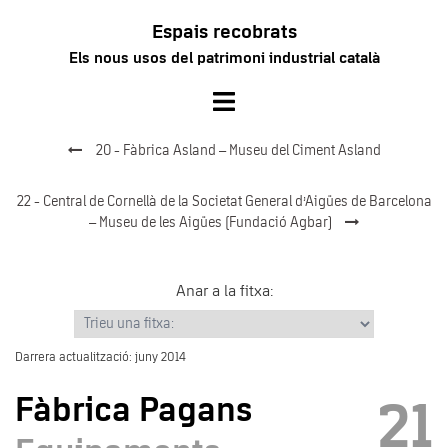
Vés
Espais recobrats
al
Els nous usos del patrimoni industrial català
contingut
Toggle
menu
20 - Fàbrica Asland – Museu del Ciment Asland
22 - Central de Cornellà de la Societat General d’Aigües de Barcelona
– Museu de les Aigües (Fundació Agbar)
Anar a la fitxa:
Darrera actualització: juny 2014
Fàbrica Pagans
21