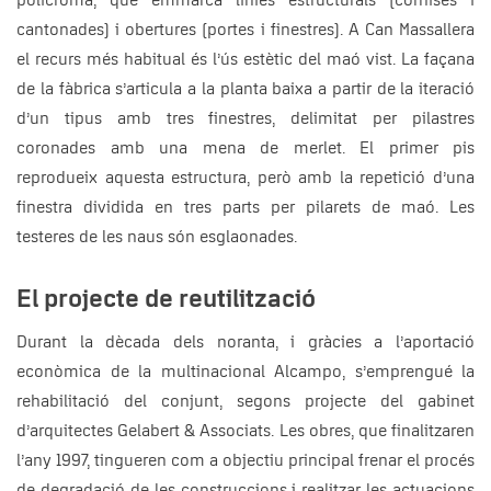
polícroma, que emmarca línies estructurals (cornises i
cantonades) i obertures (portes i finestres). A Can Massallera
el recurs més habitual és l’ús estètic del maó vist. La façana
de la fàbrica s’articula a la planta baixa a partir de la iteració
d’un tipus amb tres finestres, delimitat per pilastres
coronades amb una mena de merlet. El primer pis
reprodueix aquesta estructura, però amb la repetició d’una
finestra dividida en tres parts per pilarets de maó. Les
testeres de les naus són esglaonades.
El projecte de reutilització
Durant la dècada dels noranta, i gràcies a l’aportació
econòmica de la multinacional Alcampo, s’emprengué la
rehabilitació del conjunt, segons projecte del gabinet
d’arquitectes Gelabert & Associats. Les obres, que finalitzaren
l’any 1997, tingueren com a objectiu principal frenar el procés
de degradació de les construccions i realitzar les actuacions