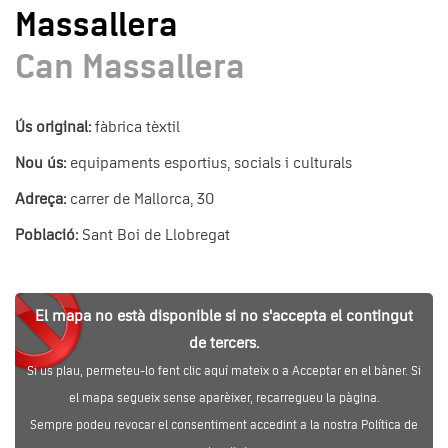
Massallera
Can Massallera
Ús original:
fàbrica tèxtil
Nou ús:
equipaments esportius, socials i culturals
Adreça:
carrer de Mallorca, 30
Població:
Sant Boi de Llobregat
El mapa no està disponible si no s'accepta el contingut
de tercers.
Si us plau, permeteu-lo fent clic aquí mateix o a Acceptar en el bàner. Si
el mapa segueix sense aparèixer, recarregueu la pàgina.
Sempre podeu revocar el consentiment accedint a la nostra Política de