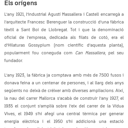
Els orígens
L’any 1921, l’industrial Agustí Massallera i Castell encarregà a
l’arquitecte Francesc Berenguer la construcció d’una fàbrica
tèxtil a Sant Boi de Llobregat. Tot i que la denominació
oficial de l’empresa, dedicada als filats de cotó, era el
d’Hilaturas Gossypium (nom científic d’aquesta planta),
popularment fou coneguda com
Can Massallera
, pel seu
fundador.
L’any 1923, la fàbrica ja comptava amb més de 7.500 fusos i
donava feina a un centenar de persones, i al llarg dels anys
següents no deixà de créixer amb diverses ampliacions. Així,
la nau del carrer Mallorca s’acabà de construir l’any 1927, el
1935 el conjunt s’amplià sobre l’eix del carrer de la Vídua
Vives, el 1949 s’hi afegí una central tèrmica per generar
energia elèctrica i el 1950 s’hi addicionà una estació