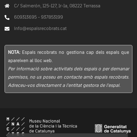
C/ Salmerón, 125-127, 1r-1a, 08222 Terrassa
609313695 - 937853199
info@espaisrecobrats.cat
NOTA:
Espais recobrats no gestiona cap dels espais que
apareixen al lloc web.
Per informació sobre activitats dels espais o per demanar
permisos, no us poseu en contacte amb espais recobrats.
Adreceu-vos directament a l’entitat gestora de l’espai.