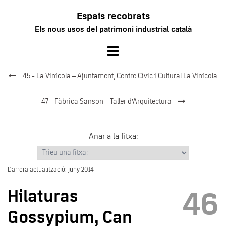
Vés
Espais recobrats
al
Els nous usos del patrimoni industrial català
contingut
Toggle
menu
45 - La Vinícola – Ajuntament, Centre Cívic i Cultural La Vinícola
47 - Fàbrica Sanson – Taller d’Arquitectura
Anar a la fitxa:
Darrera actualització: juny 2014
Hilaturas
46
Gossypium, Can