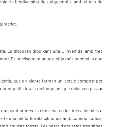
lar la biodiversitat dels aiguamolls, amb el teló de
untariat.
atà. Es disposen dibuixant una L invertida, amb tres
al nord. És precisament aquest sitja més oriental la que
alçària, que en planta formen un cercle compost per
s’obren petits forats rectangulars que deixaven passar
, que avui només es conserva en les tres alineades a
erta una petita torreta cilíndrica amb coberta cònica,
amb aquesta torreta. Les bases d’aquestes tres sitges