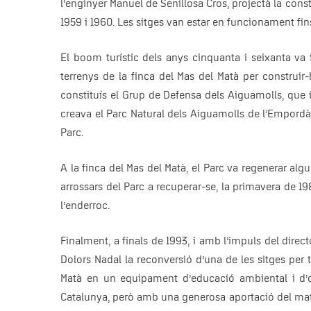
l’enginyer Manuel de Senillosa Cros, projectà la cons
1959 i 1960. Les sitges van estar en funcionament fin
El boom turístic dels anys cinquanta i seixanta va 
terrenys de la finca del Mas del Matà per construir
constituís el Grup de Defensa dels Aiguamolls, que 
creava el Parc Natural dels Aiguamolls de l’Empordà, 
Parc.
A la finca del Mas del Matà, el Parc va regenerar alg
arrossars del Parc a recuperar-se, la primavera de 19
l’enderroc.
Finalment, a finals de 1993, i amb l’impuls del direct
Dolors Nadal la reconversió d’una de les sitges per t
Matà en un equipament d’educació ambiental i d’ob
Catalunya, però amb una generosa aportació del mate