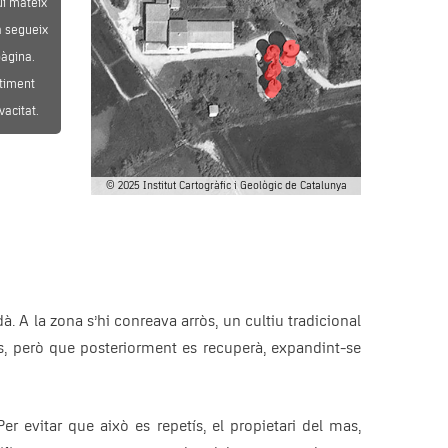
uí mateix
a segueix
pàgina.
timent
vacitat.
© 2025 Institut Cartogràfic i Geològic de Catalunya
. A la zona s’hi conreava arròs, un cultiu tradicional
ues, però que posteriorment es recuperà, expandint-se
er evitar que això es repetís, el propietari del mas,