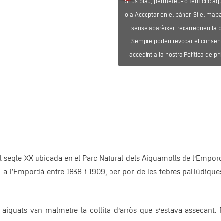
Si us plau, permeteu-lo fent clic aq
o a Acceptar en el bàner. Si el map
sense aparèixer, recarregueu la 
Sempre podeu revocar el consen
accedint a la nostra Política de pri
 segle XX ubicada en el Parc Natural dels Aiguamolls de l’Empordà
l a l’Empordà entre 1838 i 1909, per por de les febres pal·lúdiq
aiguats van malmetre la collita d’arròs que s’estava assecant. P