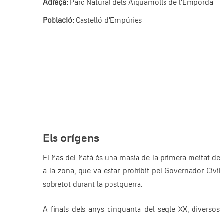
Adreça:
Parc Natural dels Aiguamolls de l'Empordà
Població:
Castelló d'Empúries
Els orígens
El Mas del Matà és una masia de la primera meitat del
a la zona, que va estar prohibit pel Governador Civi
sobretot durant la postguerra.
A finals dels anys cinquanta del segle XX, diversos 