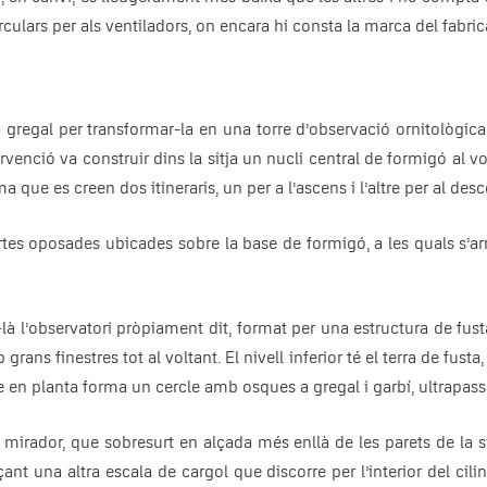
culars per als ventiladors, on encara hi consta la marca del fabric
a gregal per transformar-la en una torre d’observació ornitològica
rvenció va construir dins la sitja un nucli central de formigó al 
ue es creen dos itineraris, un per a l’ascens i l’altre per al desc
 portes oposades ubicades sobre la base de formigó, a les quals s’
stal·là l’observatori pròpiament dit, format per una estructura de f
ans finestres tot al voltant. El nivell inferior té el terra de fusta,
 en planta forma un cercle amb osques a gregal i garbí, ultrapassa 
l mirador, que sobresurt en alçada més enllà de les parets de la
ançant una altra escala de cargol que discorre per l’interior del c