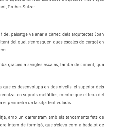
ant, Gruber-Sulzer.
 i del paisatge va anar a càrrec dels arquitectes Joan
voltant del qual s’enrosquen dues escales de cargol en
ens.
arriba gràcies a sengles escales, també de ciment, que
usta que es desenvolupa en dos nivells, el superior dels
 recolzat en suports metàl·lics, mentre que el terra del
el perímetre de la sitja fent voladís.
 sitja, amb un darrer tram amb els tancaments fets de
ilindre intern de formigó, que s’eleva com a badalot de