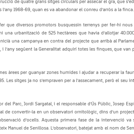
trucció de quatre grans sitges circulars per assecar el gra, que s’e
s l’any 1968-69, quan es va abandonar el conreu d’arròs a la finca.
fer que diversos promotors busquessin terrenys per fer-hi nous 
-hi una urbanització de 525 hectàrees que havia d’allotjar 40.00
inicià una campanya en contra del projecte que arribà al Parlamen
i l’any següent la Generalitat adquirí totes les finques, que van
unes àrees per guanyar zones humides i ajudar a recuperar la faun
85. Les sitges ja no s’empraven per a l’assecament, però el seu in
or del Parc, Jordi Sargatal, i el responsable d’Ús Públic, Josep Esp
al de convertir-la en un observatori ornitològic, dins d’un proje
servació d’ocells. Aquesta primera fase de la intervenció va s
ix Manuel de Senillosa. L’observatori, batejat amb el nom de Seni