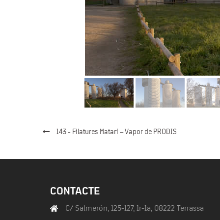
143 - Filatures Matarí – Vapor de PRODIS
CONTACTE
C/ Salmerón, 125-127, 1r-1a, 08222 Terrassa