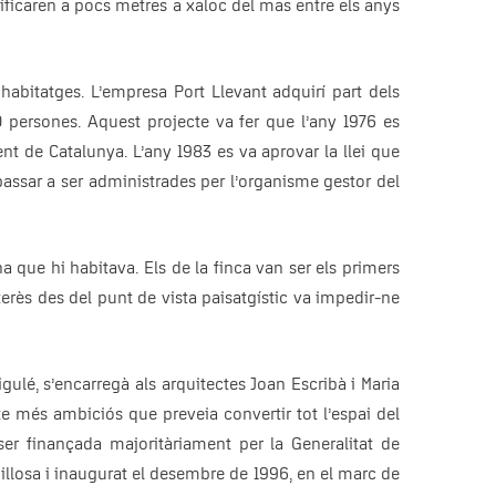
dificaren a pocs metres a xaloc del mas entre els anys
habitatges. L’empresa Port Llevant adquirí part dels
0 persones. Aquest projecte va fer que l’any 1976 es
t de Catalunya. L’any 1983 es va aprovar la llei que
 passar a ser administrades per l’organisme gestor del
a que hi habitava. Els de la finca van ser els primers
terès des del punt de vista paisatgístic va impedir-ne
igulé, s’encarregà als arquitectes Joan Escribà i Maria
cte més ambiciós que preveia convertir tot l’espai del
er finançada majoritàriament per la Generalitat de
llosa i inaugurat el desembre de 1996, en el marc de