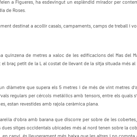
feien a Figueres, ha esdevingut un esplèndid mirador per contemp
dia de Roses.
ment destinat a acollir casals, campaments, camps de treball i vol
na quinzena de metres a xaloc de les edificacions del Mas del M
 el braç petit de la L al costat de llevant de la sitja situada més 
 un diàmetre que supera els 5 metres i de més de vint metres d’
rvals regulars per cércols metàl·lics amb tensors, entre els quals 
iques, estan revestides amb rajola ceràmica plana.
rel·la d’obra amb barana que discorre per sobre de les cobertes
s dues sitges occidentals ubicades més al nord tenen sobre la cob
d, en canvi, és lleugerament més baixa que les altres i no compta 