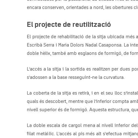
encara conserven, orientades a nord, les obertures cir
El projecte de reutilització
El projecte de rehabilitació de la sitja ubicada més 
Escribà Serra i Maria Dolors Nadal Casaponsa. La inte
doble hèlix, també amb esglaons de formigó, de forma q
L’accés a la sitja i la sortida es realitzen per dues
s’adossen a la base resseguint-ne la curvatura.
La coberta de la sitja es retirà, i en el seu lloc s’in
quals és descobert, mentre que l’inferior compta amb gr
nivell superior és de formigó. Aquesta estructura, que
La doble escala de cargol mena al nivell inferior de
filat metàl·lic. L’accés al pis més alt s’efectua mitj