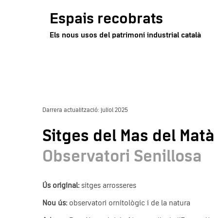
Vés
Espais recobrats
al
contingut
Els nous usos del patrimoni industrial català
143 - Filatures Matarí – Vapor de PRODIS
Darrera actualització: juliol 2025
Sitges del Mas del Matà
Observatori Senillosa
Ús original:
sitges arrosseres
Nou ús:
observatori ornitològic i de la natura