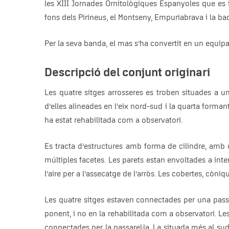
les XIII Jornades Ornitològiques Espanyoles que es 
fons dels Pirineus, el Montseny, Empuriabrava i la ba
Per la seva banda, el mas s’ha convertit en un equipa
Descripció del conjunt originari
Les quatre sitges arrosseres es troben situades a u
d’elles alineades en l’eix nord-sud i la quarta formant
ha estat rehabilitada com a observatori.
Es tracta d’estructures amb forma de cilindre, amb
múltiples facetes. Les parets estan envoltades a inte
l’aire per a l’assecatge de l’arròs. Les cobertes, còn
Les quatre sitges estaven connectades per una passa
ponent, i no en la rehabilitada com a observatori. Le
connectades per la passarel·la. La situada més al su