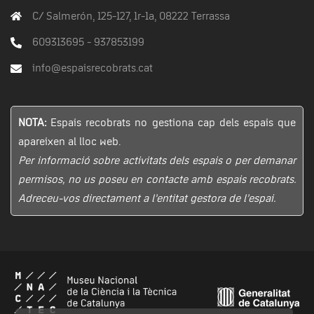
C/ Salmerón, 125-127, 1r-1a, 08222 Terrassa
609313695 - 937853199
info@espaisrecobrats.cat
NOTA:
Espais recobrats no gestiona cap dels espais que
apareixen al lloc web.
Per informació sobre activitats dels espais o per demanar
permisos, no us poseu en contacte amb espais recobrats.
Adreceu-vos directament a l’entitat gestora de l’espai.