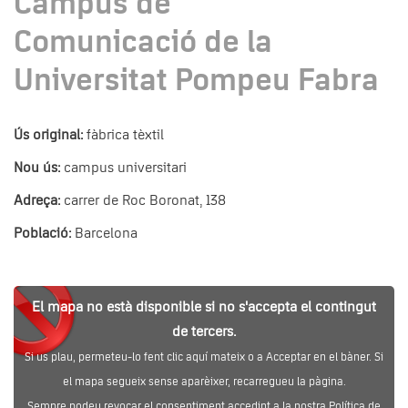
Campus de
Comunicació de la
Universitat Pompeu Fabra
Ús original:
fàbrica tèxtil
Nou ús:
campus universitari
Adreça:
carrer de Roc Boronat, 138
Població:
Barcelona
El mapa no està disponible si no s'accepta el contingut
de tercers.
Si us plau, permeteu-lo fent clic aquí mateix o a Acceptar en el bàner. Si
el mapa segueix sense aparèixer, recarregueu la pàgina.
Sempre podeu revocar el consentiment accedint a la nostra Política de