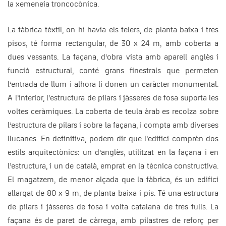
la xemeneia troncocònica.
La fàbrica tèxtil, on hi havia els telers, de planta baixa i tres
pisos, té forma rectangular, de 30 x 24 m, amb coberta a
dues vessants. La façana, d’obra vista amb aparell anglès i
funció estructural, conté grans finestrals que permeten
l’entrada de llum i alhora li donen un caràcter monumental.
A l’interior, l’estructura de pilars i jàsseres de fosa suporta les
voltes ceràmiques. La coberta de teula àrab es recolza sobre
l’estructura de pilars i sobre la façana, i compta amb diverses
llucanes. En definitiva, podem dir que l’edifici comprèn dos
estils arquitectònics: un d’anglès, utilitzat en la façana i en
l’estructura, i un de català, emprat en la tècnica constructiva.
El magatzem, de menor alçada que la fàbrica, és un edifici
allargat de 80 x 9 m, de planta baixa i pis. Té una estructura
de pilars i jàsseres de fosa i volta catalana de tres fulls. La
façana és de paret de càrrega, amb pilastres de reforç per