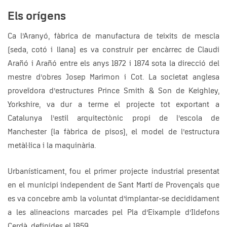
Els orígens
Ca l’Aranyó, fàbrica de manufactura de teixits de mescla
(seda, cotó i llana) es va construir per encàrrec de Claudi
Arañó i Arañó entre els anys 1872 i 1874 sota la direcció del
mestre d’obres Josep Marimon i Cot. La societat anglesa
proveïdora d’estructures Prince Smith & Son de Keighley,
Yorkshire, va dur a terme el projecte tot exportant a
Catalunya l’estil arquitectònic propi de l’escola de
Manchester (la fàbrica de pisos), el model de l’estructura
metàl·lica i la maquinària.
Urbanísticament, fou el primer projecte industrial presentat
en el municipi independent de Sant Martí de Provençals que
es va concebre amb la voluntat d’implantar-se decididament
a les alineacions marcades pel Pla d’Eixample d’Ildefons
Cerdà, definides el 1859.