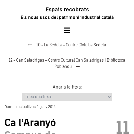
Vés
Espais recobrats
al
Els nous usos del patrimoni industrial català
contingut
Toggle
menu
10 - La Sedeta – Centre Cívic La Sedeta
12 - Can Saladrigas – Centre Cultural Can Saladrigas i Biblioteca
Poblenou
Anar a la fitxa:
Darrera actualització: juny 2014
Ca l’Aranyó
11