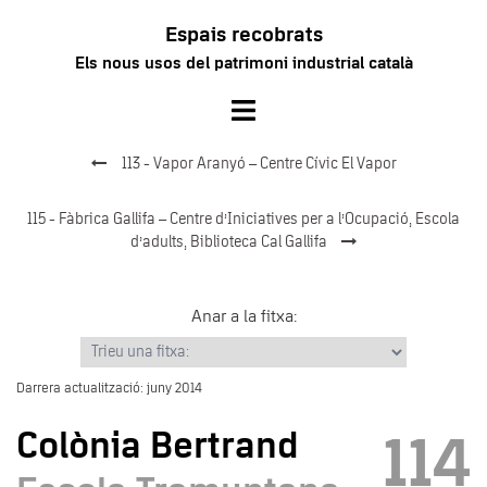
Vés
Espais recobrats
al
Els nous usos del patrimoni industrial català
contingut
Toggle
menu
113 - Vapor Aranyó – Centre Cívic El Vapor
115 - Fàbrica Gallifa – Centre d’Iniciatives per a l’Ocupació, Escola
d’adults, Biblioteca Cal Gallifa
Anar a la fitxa:
Darrera actualització: juny 2014
Colònia Bertrand
114