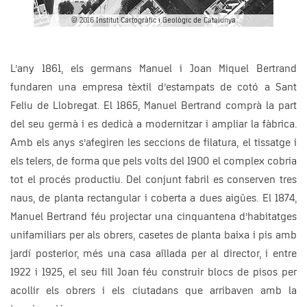
© 2016 Institut Cartogràfic i Geològic de Catalunya
L’any 1861, els germans Manuel i Joan Miquel Bertrand
fundaren una empresa tèxtil d’estampats de cotó a Sant
Feliu de Llobregat. El 1865, Manuel Bertrand comprà la part
del seu germà i es dedicà a modernitzar i ampliar la fàbrica.
Amb els anys s’afegiren les seccions de filatura, el tissatge i
els telers, de forma que pels volts del 1900 el complex cobria
tot el procés productiu. Del conjunt fabril es conserven tres
naus, de planta rectangular i coberta a dues aigües. El 1874,
Manuel Bertrand féu projectar una cinquantena d’habitatges
unifamiliars per als obrers, casetes de planta baixa i pis amb
jardí posterior, més una casa aïllada per al director, i entre
1922 i 1925, el seu fill Joan féu construir blocs de pisos per
acollir els obrers i els ciutadans que arribaven amb la