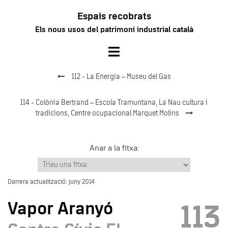
Vés
Espais recobrats
al
Els nous usos del patrimoni industrial català
contingut
Toggle
menu
112 - La Energía – Museu del Gas
114 - Colònia Bertrand – Escola Tramuntana, La Nau cultura i
tradicions, Centre ocupacional Marquet Molins
Anar a la fitxa:
Darrera actualització: juny 2014
Vapor Aranyó
113