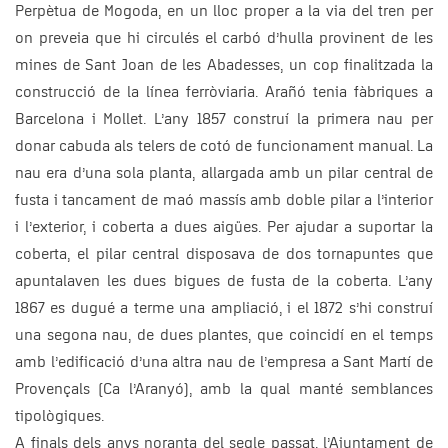
Perpètua de Mogoda, en un lloc proper a la via del tren per
on preveia que hi circulés el carbó d’hulla provinent de les
mines de Sant Joan de les Abadesses, un cop finalitzada la
construcció de la línea ferròviaria. Arañó tenia fàbriques a
Barcelona i Mollet. L’any 1857 construí la primera nau per
donar cabuda als telers de cotó de funcionament manual. La
nau era d’una sola planta, allargada amb un pilar central de
fusta i tancament de maó massís amb doble pilar a l’interior
i l’exterior, i coberta a dues aigües. Per ajudar a suportar la
coberta, el pilar central disposava de dos tornapuntes que
apuntalaven les dues bigues de fusta de la coberta. L’any
1867 es dugué a terme una ampliació, i el 1872 s’hi construí
una segona nau, de dues plantes, que coincidí en el temps
amb l’edificació d’una altra nau de l’empresa a Sant Martí de
Provençals (Ca l’Aranyó), amb la qual manté semblances
tipològiques.
A finals dels anys noranta del segle passat, l’Ajuntament de