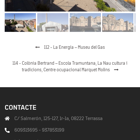
112 - La Energía – Museu del Gas
114 - Colònia Bertrand – Escola Tramuntana, La Nau cultura i
tradicions, Centre ocupacional Marquet Molins
CONTACTE
C/ Salmerón, 125-127, 1r-1a, 08222 Terrassa
609313695 - 937853199