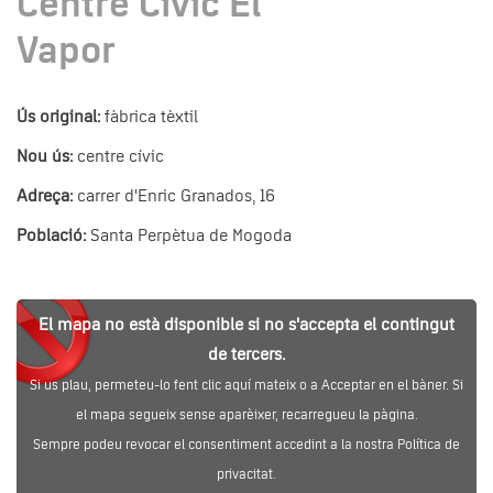
Centre Cívic El
Vapor
Ús original:
fàbrica tèxtil
Nou ús:
centre cívic
Adreça:
carrer d'Enric Granados, 16
Població:
Santa Perpètua de Mogoda
El mapa no està disponible si no s'accepta el contingut
de tercers.
Si us plau, permeteu-lo fent clic aquí mateix o a Acceptar en el bàner. Si
el mapa segueix sense aparèixer, recarregueu la pàgina.
Sempre podeu revocar el consentiment accedint a la nostra Política de
privacitat.