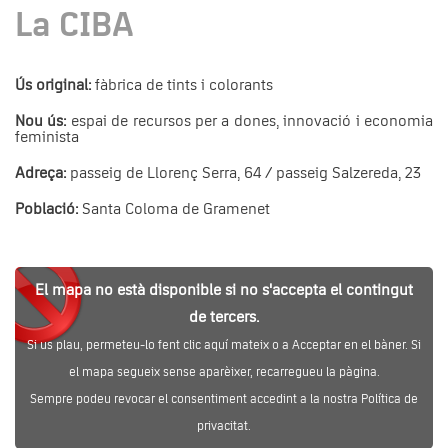
La CIBA
Ús original:
fàbrica de tints i colorants
Nou ús:
espai de recursos per a dones, innovació i economia
feminista
Adreça:
passeig de Llorenç Serra, 64 / passeig Salzereda, 23
Població:
Santa Coloma de Gramenet
El mapa no està disponible si no s'accepta el contingut
de tercers.
Si us plau, permeteu-lo fent clic aquí mateix o a Acceptar en el bàner. Si
el mapa segueix sense aparèixer, recarregueu la pàgina.
Sempre podeu revocar el consentiment accedint a la nostra Política de
privacitat.