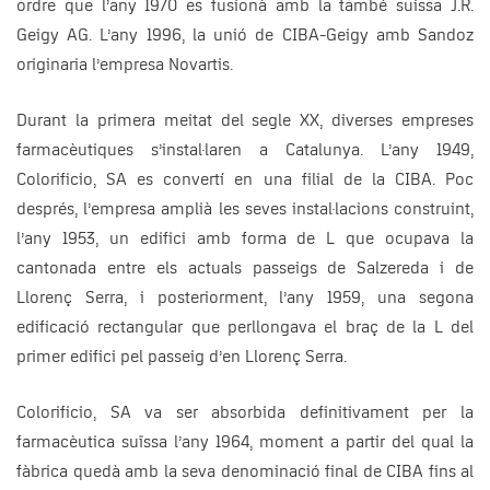
ordre que l’any 1970 es fusionà amb la també suissa J.R.
Geigy AG. L’any 1996, la unió de CIBA-Geigy amb Sandoz
originaria l’empresa Novartis.
Durant la primera meitat del segle XX, diverses empreses
farmacèutiques s’instal·laren a Catalunya. L’any 1949,
Colorificio, SA es convertí en una filial de la CIBA. Poc
després, l’empresa amplià les seves instal·lacions construint,
l’any 1953, un edifici amb forma de L que ocupava la
cantonada entre els actuals passeigs de Salzereda i de
Llorenç Serra, i posteriorment, l’any 1959, una segona
edificació rectangular que perllongava el braç de la L del
primer edifici pel passeig d’en Llorenç Serra.
Colorificio, SA va ser absorbida definitivament per la
farmacèutica suïssa l’any 1964, moment a partir del qual la
fàbrica quedà amb la seva denominació final de CIBA fins al