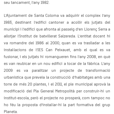
seu tancament, l’any 1982.
L’Ajuntament de Santa Coloma va adquirir el complex l’any
1983, destinant l’edifici cantoner a acollir els jutjats del
municipi i l’edifici que afronta al passeig d’en Llorenç Serra a
allotjar l’Institut de batxillerat Salzereda. L’entitat docent hi
va romandre del 1986 al 2000, quan es va traslladar a les
instal·lacions de l’IES Can Peixauet, amb el qual es va
fusionar, i els jutjats hi romangueren fins l’any 2008, en què
es van reubicar en un nou edifici a tocar de la fàbrica. L’any
2009 es va paralitzar un projecte de transformació
urbanística que preveia la construcció d’habitatges amb una
torre de més 20 plantes, i el 2011, el ple municipal aprovà la
modificació del Pla General Metropolità per construir-hi un
institut-escola, però el projecte no prosperà, com tampoc no
ho féu la proposta d’instal·lar-hi la part formativa del grup
Planeta.