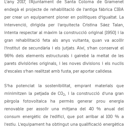
L’any 2017, l’Ajuntament de Santa Coloma de Gramenet
endegà el projecte de rehabilitació de l’antiga fàbrica CIBA
per crear un equipament pioner en polítiques d’igualtat. La
intervenció, dirigida per l’arquitecta Cristina Sáez Talan,
intenta respectar al màxim la construcció original (1950) i la
gran rehabilitació feta als anys vuitanta, quan va acollir
l’institut de secundària i els jutjats. Així, s’han conservat el
96% dels elements estructurals i gairebé la meitat de les
parets divisiòries originals, i les noves divisions i els nuclis
d’escales s’han realitzat amb fusta, per aportar calidesa.
S’ha potenciat la sostenibilitat, emprant materials que
minimitzen la petjada de CO
, i la construcció d’una gran
2
pèrgola fotovoltaica ha permès generar prou energia
renovable per assolir una mitjana del 40 % anual del
consum energètic de l’edifici, que pot arribar al 100 % a
l’estiu. L’equipament ha obtingut una qualificació energètica