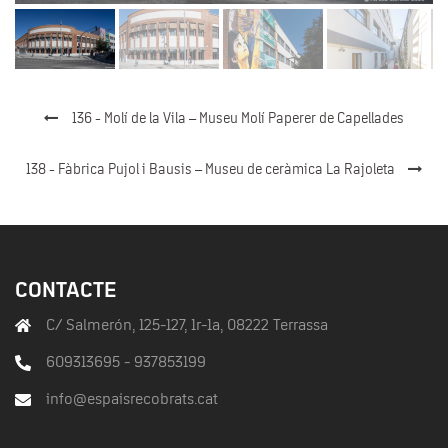
136 - Molí de la Vila – Museu Molí Paperer de Capellades
138 - Fàbrica Pujol i Bausis – Museu de ceràmica La Rajoleta
CONTACTE
C/ Salmerón, 125-127, 1r-1a, 08222 Terrassa
609313695 - 937853199
info@espaisrecobrats.cat