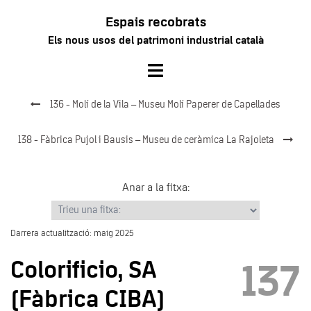
Vés
Espais recobrats
al
Els nous usos del patrimoni industrial català
contingut
Toggle
menu
136 - Molí de la Vila – Museu Molí Paperer de Capellades
138 - Fàbrica Pujol i Bausis – Museu de ceràmica La Rajoleta
Anar a la fitxa:
Darrera actualització: maig 2025
Colorificio, SA
137
(Fàbrica CIBA)