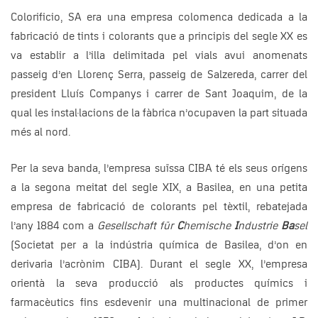
Colorificio, SA era una empresa colomenca dedicada a la
fabricació de tints i colorants que a principis del segle XX es
va establir a l’illa delimitada pel vials avui anomenats
passeig d’en Llorenç Serra, passeig de Salzereda, carrer del
president Lluís Companys i carrer de Sant Joaquim, de la
qual les instal·lacions de la fàbrica n’ocupaven la part situada
més al nord.
Per la seva banda, l’empresa suïssa CIBA té els seus orígens
a la segona meitat del segle XIX, a Basilea, en una petita
empresa de fabricació de colorants pel tèxtil, rebatejada
l’any 1884 com a
Gesellschaft für
C
hemische
I
ndustrie
Ba
sel
(Societat per a la indústria química de Basilea, d’on en
derivaria l’acrònim CIBA). Durant el segle XX, l’empresa
orientà la seva producció als productes químics i
farmacèutics fins esdevenir una multinacional de primer