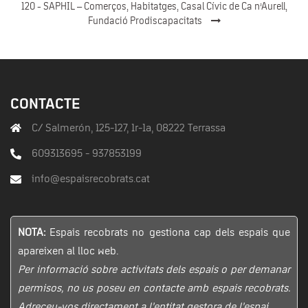
120 - SAPHIL – Comerços, Habitatges, Casal Cívic de Ca n’Aurell,
Fundació Prodiscapacitats
CONTACTE
C/ Salmerón, 125-127, 1r-1a, 08222 Terrassa
609313695 - 937853199
info@espaisrecobrats.cat
NOTA:
Espais recobrats no gestiona cap dels espais que
apareixen al lloc web.
Per informació sobre activitats dels espais o per demanar
permisos, no us poseu en contacte amb espais recobrats.
Adreceu-vos directament a l’entitat gestora de l’espai.