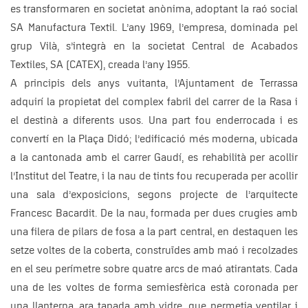
es transformaren en societat anònima, adoptant la raó social
SA Manufactura Textil. L’any 1969, l’empresa, dominada pel
grup Vilà, s’integrà en la societat Central de Acabados
Textiles, SA (CATEX), creada l’any 1955.
A principis dels anys vuitanta, l’Ajuntament de Terrassa
adquirí la propietat del complex fabril del carrer de la Rasa i
el destinà a diferents usos. Una part fou enderrocada i es
convertí en la Plaça Didó; l’edificació més moderna, ubicada
a la cantonada amb el carrer Gaudí, es rehabilità per acollir
l’Institut del Teatre, i la nau de tints fou recuperada per acollir
una sala d’exposicions, segons projecte de l’arquitecte
Francesc Bacardit. De la nau, formada per dues crugies amb
una filera de pilars de fosa a la part central, en destaquen les
setze voltes de la coberta, construïdes amb maó i recolzades
en el seu perímetre sobre quatre arcs de maó atirantats. Cada
una de les voltes de forma semiesfèrica està coronada per
una llanterna, ara tapada amb vidre, que permetia ventilar i