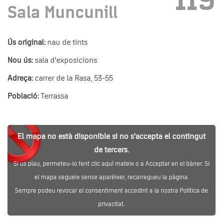
119
Sala Muncunill
Ús original:
nau de tints
Nou ús:
sala d'exposicions
Adreça:
carrer de la Rasa, 53-55
Població:
Terrassa
El mapa no està disponible si no s'accepta el contingut
de tercers.
Si us plau, permeteu-lo fent clic aquí mateix o a Acceptar en el bàner. Si
el mapa segueix sense aparèixer, recarregueu la pàgina.
Sempre podeu revocar el consentiment accedint a la nostra Política de
privacitat.