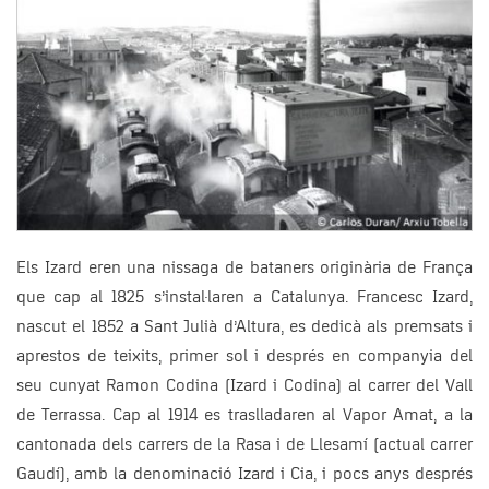
Els Izard eren una nissaga de bataners originària de França
que cap al 1825 s’instal·laren a Catalunya. Francesc Izard,
nascut el 1852 a Sant Julià d’Altura, es dedicà als premsats i
aprestos de teixits, primer sol i després en companyia del
seu cunyat Ramon Codina (Izard i Codina) al carrer del Vall
de Terrassa. Cap al 1914 es traslladaren al Vapor Amat, a la
cantonada dels carrers de la Rasa i de Llesamí (actual carrer
Gaudí), amb la denominació Izard i Cia, i pocs anys després