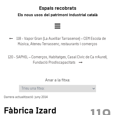
Vés
Espais recobrats
al
Els nous usos del patrimoni industrial català
contingut
Toggle
menu
118 - Vapor Gran (La Auxiliar Tarrasense) – CEM Escola de
Música, Ateneu Terrassenc, restaurants i comerços
120 - SAPHIL – Comerços, Habitatges, Casal Cívic de Ca n’Aurell,
Fundació Prodiscapacitats
Anar a la fitxa:
Darrera actualització: juny 2014
Fàbrica Izard